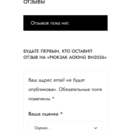
ОТЗЫВЫ
Р
ю
к
Отзывов пока нет.
з
а
к
A
o
БУДЬТЕ ПЕРВЫМ, КТО ОСТАВИЛ
k
ОТЗЫВ НА «РЮКЗАК AOKING BN2036»
i
n
g
B
Ваш адрес email не будет
N
опубликован.
Обязательные поля
2
0
помечены
*
3
6
Ваша оценка
*