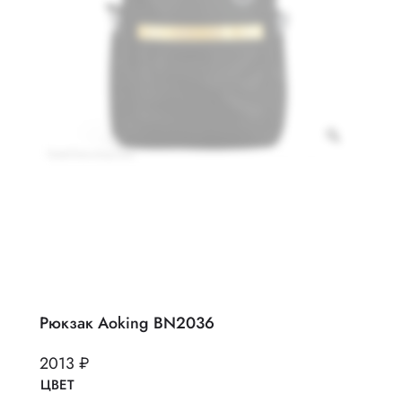
Z
o
o
m
Рюкзак Aoking BN2036
2013
₽
ЦВЕТ